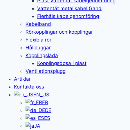
Plast Vattentät kabelgenomföring
Vattentät metallkabel Gand
Flerhåls kabelgenomföring
Kabelband
Rörkopplingar och kopplingar
Flexibla rör
Hålpluggar
Kopplingslåda
Kopplingsdosa i plast
Ventilationsplugg
Artiklar
Kontakta oss
EN_US
FR
DE
ES
JA