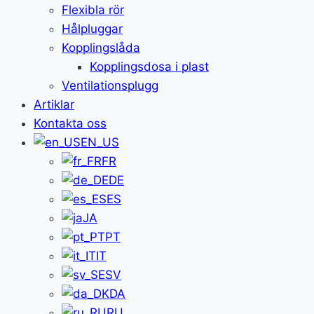
Flexibla rör
Hålpluggar
Kopplingslåda
Kopplingsdosa i plast
Ventilationsplugg
Artiklar
Kontakta oss
EN_US
FR
DE
ES
JA
PT
IT
SV
DA
RU