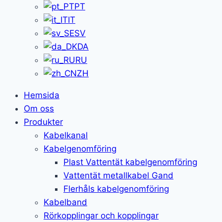
PT
IT
SV
DA
RU
ZH
Hemsida
Om oss
Produkter
Kabelkanal
Kabelgenomföring
Plast Vattentät kabelgenomföring
Vattentät metallkabel Gand
Flerhåls kabelgenomföring
Kabelband
Rörkopplingar och kopplingar