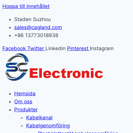
Hoppa till innehållet
Staden Suzhou
sales@cagland.com
+86 13773018938
Facebook
Twitter
Linkedin
Pinterest
Instagram
Hemsida
Om oss
Produkter
Kabelkanal
Kabelgenomföring