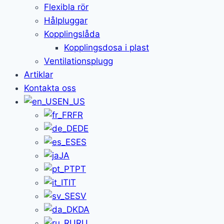
Flexibla rör
Hålpluggar
Kopplingslåda
Kopplingsdosa i plast
Ventilationsplugg
Artiklar
Kontakta oss
EN_US
FR
DE
ES
JA
PT
IT
SV
DA
RU