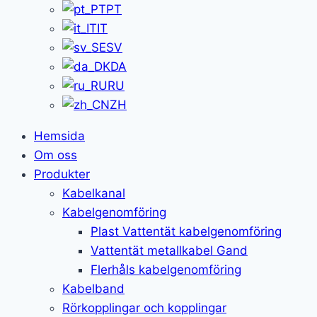
PT
IT
SV
DA
RU
ZH
Hemsida
Om oss
Produkter
Kabelkanal
Kabelgenomföring
Plast Vattentät kabelgenomföring
Vattentät metallkabel Gand
Flerhåls kabelgenomföring
Kabelband
Rörkopplingar och kopplingar