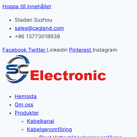
Hoppa till innehållet
Staden Suzhou
sales@cagland.com
+86 13773018938
Facebook
Twitter
Linkedin
Pinterest
Instagram
Hemsida
Om oss
Produkter
Kabelkanal
Kabelgenomföring