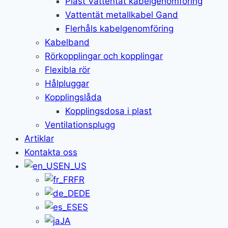
Plast Vattentät kabelgenomföring
Vattentät metallkabel Gand
Flerhåls kabelgenomföring
Kabelband
Rörkopplingar och kopplingar
Flexibla rör
Hålpluggar
Kopplingslåda
Kopplingsdosa i plast
Ventilationsplugg
Artiklar
Kontakta oss
EN_US
FR
DE
ES
JA