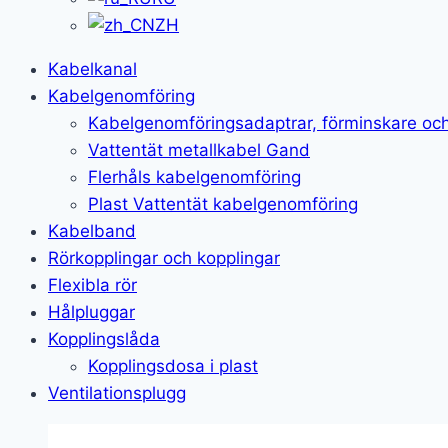
ZH
Kabelkanal
Kabelgenomföring
Kabelgenomföringsadaptrar, förminskare och
Vattentät metallkabel Gand
Flerhåls kabelgenomföring
Plast Vattentät kabelgenomföring
Kabelband
Rörkopplingar och kopplingar
Flexibla rör
Hålpluggar
Kopplingslåda
Kopplingsdosa i plast
Ventilationsplugg