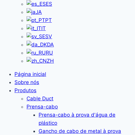
ES
JA
PT
IT
SV
DA
RU
ZH
Página inicial
Sobre nós
Produtos
Cable Duct
Prensa-cabo
Prensa-cabo à prova d'água de
plástico
Gancho de cabo de metal à prova