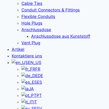
Cable Ties
Conduit Connectors & Fittings
Flexible Conduits
Hole Plugs
Anschlussdose
Anschlussdose aus Kunststoff
Vent Plug
Artikel
Kontaktiere uns
EN_US
FR
DE
ES
JA
PT
IT
SV