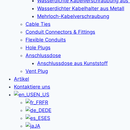
Wasserdichte Kabelverschraubung aus 
Wasserdichter Kabelhalter aus Metall
Mehrloch-Kabelverschraubung
Cable Ties
Conduit Connectors & Fittings
Flexible Conduits
Hole Plugs
Anschlussdose
Anschlussdose aus Kunststoff
Vent Plug
Artikel
Kontaktiere uns
EN_US
FR
DE
ES
JA