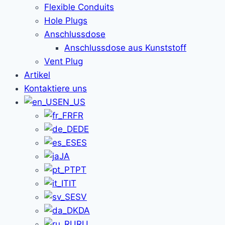
Flexible Conduits
Hole Plugs
Anschlussdose
Anschlussdose aus Kunststoff
Vent Plug
Artikel
Kontaktiere uns
EN_US
FR
DE
ES
JA
PT
IT
SV
DA
RU