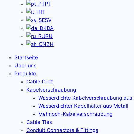
PT
IT
SV
DA
RU
ZH
Startseite
Über uns
Produkte
Cable Duct
Kabelverschraubung
Wasserdichte Kabelverschraubung aus 
Wasserdichter Kabelhalter aus Metall
Mehrloch-Kabelverschraubung
Cable Ties
Conduit Connectors & Fittings