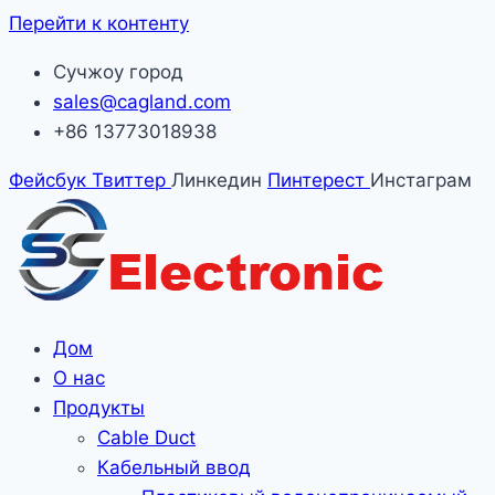
Перейти к контенту
Сучжоу город
sales@cagland.com
+86 13773018938
Фейсбук
Твиттер
Линкедин
Пинтерест
Инстаграм
Дом
О нас
Продукты
Cable Duct
Кабельный ввод