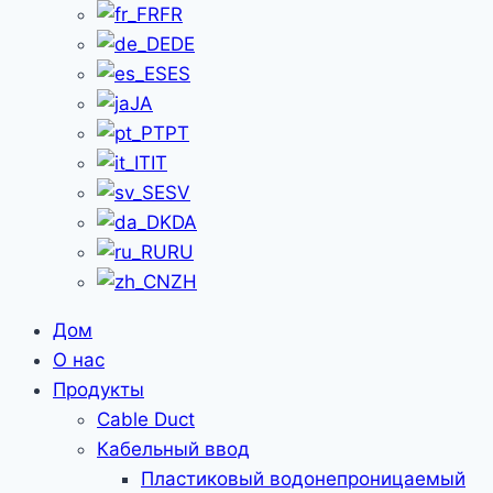
FR
DE
ES
JA
PT
IT
SV
DA
RU
ZH
Дом
О нас
Продукты
Cable Duct
Кабельный ввод
Пластиковый водонепроницаемый