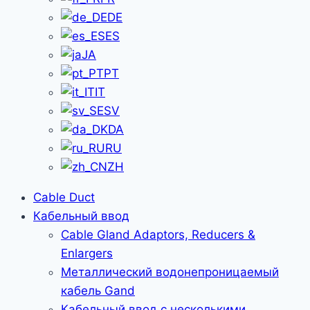
DE
ES
JA
PT
IT
SV
DA
RU
ZH
Cable Duct
Кабельный ввод
Cable Gland Adaptors, Reducers &
Enlargers
Металлический водонепроницаемый
кабель Gand
Кабельный ввод с несколькими