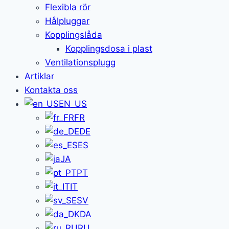
Flexibla rör
Hålpluggar
Kopplingslåda
Kopplingsdosa i plast
Ventilationsplugg
Artiklar
Kontakta oss
EN_US
FR
DE
ES
JA
PT
IT
SV
DA
RU