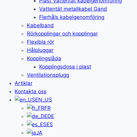
Plast Vattentät kabelgenomföring
Vattentät metallkabel Gand
Flerhåls kabelgenomföring
Kabelband
Rörkopplingar och kopplingar
Flexibla rör
Hålpluggar
Kopplingslåda
Kopplingsdosa i plast
Ventilationsplugg
Artiklar
Kontakta oss
EN_US
FR
DE
ES
JA