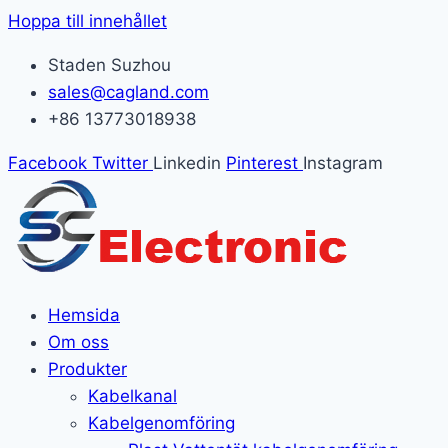
Hoppa till innehållet
Staden Suzhou
sales@cagland.com
+86 13773018938
Facebook
Twitter
Linkedin
Pinterest
Instagram
Hemsida
Om oss
Produkter
Kabelkanal
Kabelgenomföring