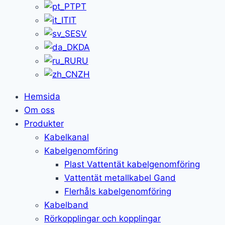
PT
IT
SV
DA
RU
ZH
Hemsida
Om oss
Produkter
Kabelkanal
Kabelgenomföring
Plast Vattentät kabelgenomföring
Vattentät metallkabel Gand
Flerhåls kabelgenomföring
Kabelband
Rörkopplingar och kopplingar