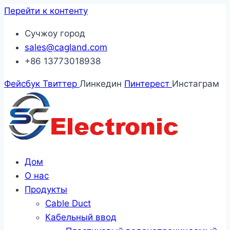
Перейти к контенту
Сучжоу город
sales@cagland.com
+86 13773018938
Фейсбук
Твиттер
Линкедин
Пинтерест
Инстаграм
Дом
О нас
Продукты
Cable Duct
Кабельный ввод