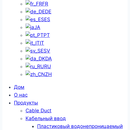
FR
DE
ES
JA
PT
IT
SV
DA
RU
ZH
Дом
О нас
Продукты
Cable Duct
Кабельный ввод
Пластиковый водонепроницаемый