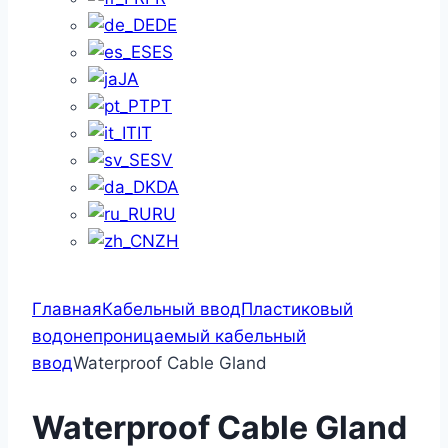
DE
ES
JA
PT
IT
SV
DA
RU
ZH
Главная
Кабельный ввод
Пластиковый
водонепроницаемый кабельный
ввод
Waterproof Cable Gland
Waterproof Cable Gland