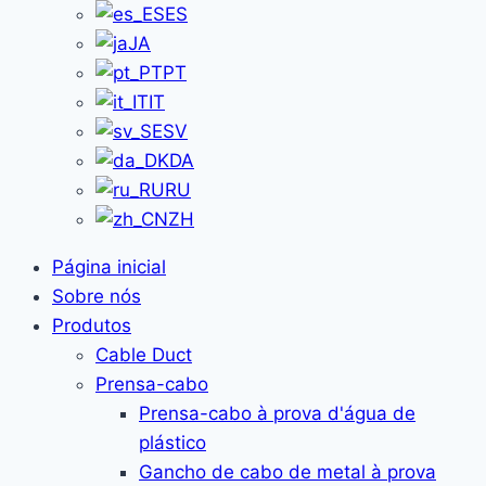
ES
JA
PT
IT
SV
DA
RU
ZH
Página inicial
Sobre nós
Produtos
Cable Duct
Prensa-cabo
Prensa-cabo à prova d'água de
plástico
Gancho de cabo de metal à prova