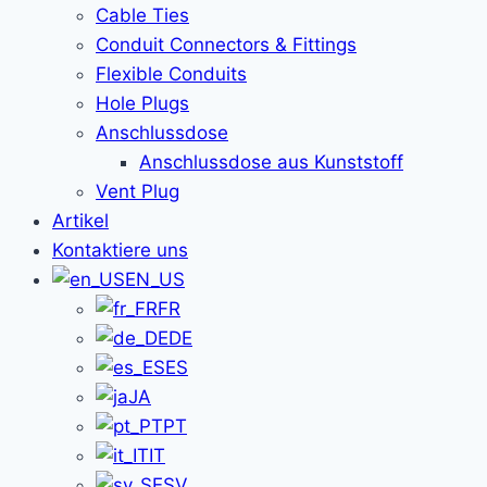
Cable Ties
Conduit Connectors & Fittings
Flexible Conduits
Hole Plugs
Anschlussdose
Anschlussdose aus Kunststoff
Vent Plug
Artikel
Kontaktiere uns
EN_US
FR
DE
ES
JA
PT
IT
SV