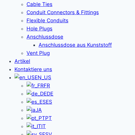
Cable Ties
Conduit Connectors & Fittings
Flexible Conduits
Hole Plugs
Anschlussdose
Anschlussdose aus Kunststoff
Vent Plug
Artikel
Kontaktiere uns
EN_US
FR
DE
ES
JA
PT
IT
SV