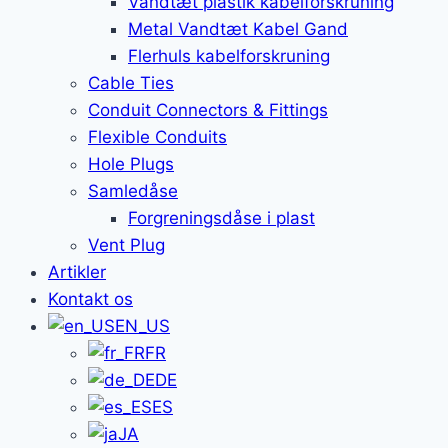
Vandtæt plastik kabelforskruning
Metal Vandtæt Kabel Gand
Flerhuls kabelforskruning
Cable Ties
Conduit Connectors & Fittings
Flexible Conduits
Hole Plugs
Samledåse
Forgreningsdåse i plast
Vent Plug
Artikler
Kontakt os
EN_US
FR
DE
ES
JA