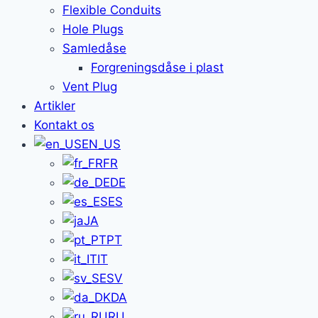
Flexible Conduits
Hole Plugs
Samledåse
Forgreningsdåse i plast
Vent Plug
Artikler
Kontakt os
EN_US
FR
DE
ES
JA
PT
IT
SV
DA
RU