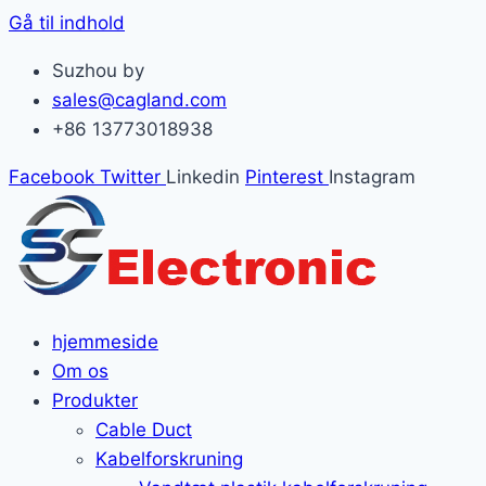
Gå til indhold
Suzhou by
sales@cagland.com
+86 13773018938
Facebook
Twitter
Linkedin
Pinterest
Instagram
hjemmeside
Om os
Produkter
Cable Duct
Kabelforskruning