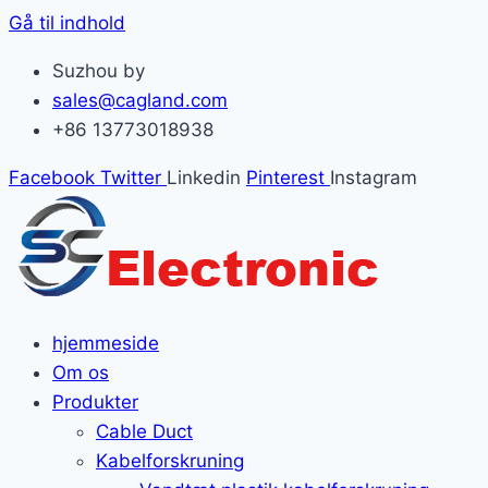
Gå til indhold
Suzhou by
sales@cagland.com
+86 13773018938
Facebook
Twitter
Linkedin
Pinterest
Instagram
hjemmeside
Om os
Produkter
Cable Duct
Kabelforskruning