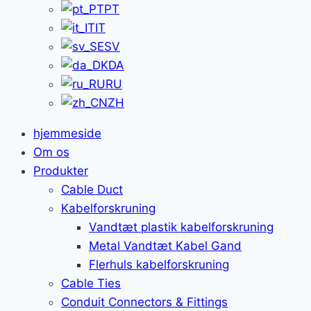
PT
IT
SV
DA
RU
ZH
hjemmeside
Om os
Produkter
Cable Duct
Kabelforskruning
Vandtæt plastik kabelforskruning
Metal Vandtæt Kabel Gand
Flerhuls kabelforskruning
Cable Ties
Conduit Connectors & Fittings