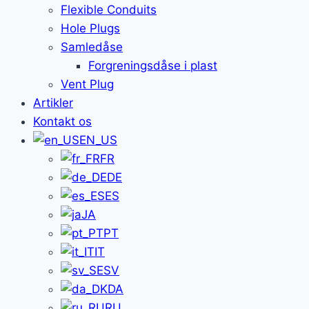
Flexible Conduits
Hole Plugs
Samledåse
Forgreningsdåse i plast
Vent Plug
Artikler
Kontakt os
EN_US
FR
DE
ES
JA
PT
IT
SV
DA
RU