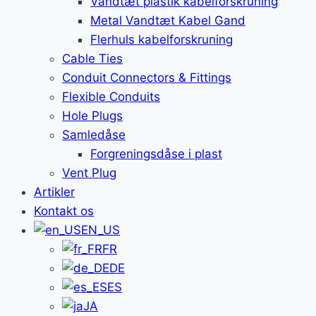
Vandtæt plastik kabelforskruning
Metal Vandtæt Kabel Gand
Flerhuls kabelforskruning
Cable Ties
Conduit Connectors & Fittings
Flexible Conduits
Hole Plugs
Samledåse
Forgreningsdåse i plast
Vent Plug
Artikler
Kontakt os
EN_US
FR
DE
ES
JA