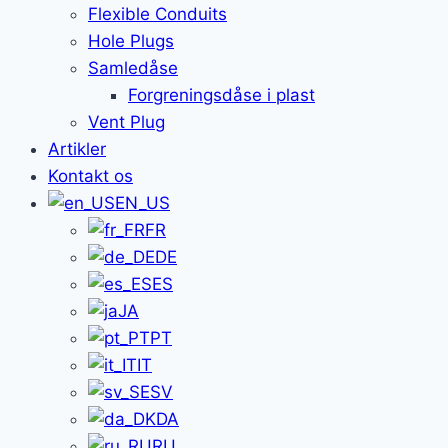
Flexible Conduits
Hole Plugs
Samledåse
Forgreningsdåse i plast
Vent Plug
Artikler
Kontakt os
EN_US
FR
DE
ES
JA
PT
IT
SV
DA
RU