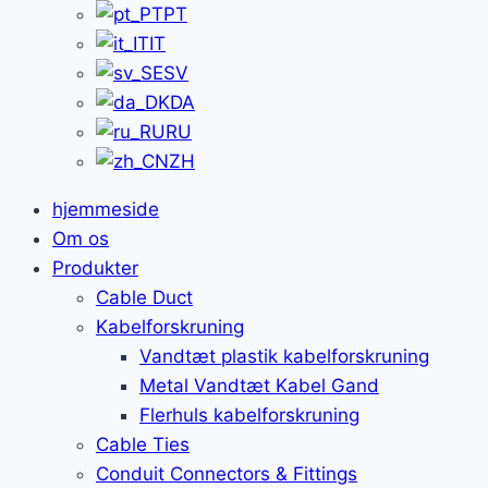
PT
IT
SV
DA
RU
ZH
hjemmeside
Om os
Produkter
Cable Duct
Kabelforskruning
Vandtæt plastik kabelforskruning
Metal Vandtæt Kabel Gand
Flerhuls kabelforskruning
Cable Ties
Conduit Connectors & Fittings