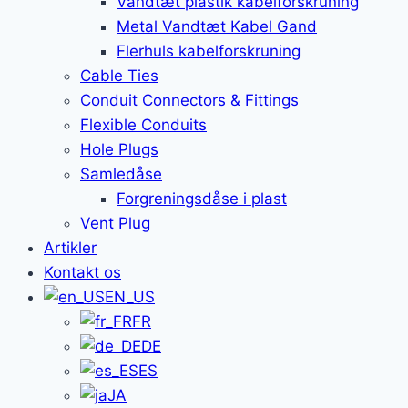
Vandtæt plastik kabelforskruning
Metal Vandtæt Kabel Gand
Flerhuls kabelforskruning
Cable Ties
Conduit Connectors & Fittings
Flexible Conduits
Hole Plugs
Samledåse
Forgreningsdåse i plast
Vent Plug
Artikler
Kontakt os
EN_US
FR
DE
ES
JA