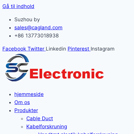
Gå til indhold
Suzhou by
sales@cagland.com
+86 13773018938
Facebook
Twitter
Linkedin
Pinterest
Instagram
hjemmeside
Om os
Produkter
Cable Duct
Kabelforskruning