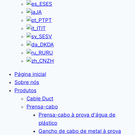
ES
JA
PT
IT
SV
DA
RU
ZH
Página inicial
Sobre nós
Produtos
Cable Duct
Prensa-cabo
Prensa-cabo à prova d'água de
plástico
Gancho de cabo de metal à prova