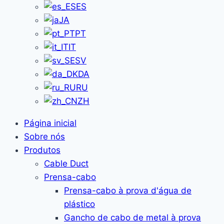
ES
JA
PT
IT
SV
DA
RU
ZH
Página inicial
Sobre nós
Produtos
Cable Duct
Prensa-cabo
Prensa-cabo à prova d'água de
plástico
Gancho de cabo de metal à prova