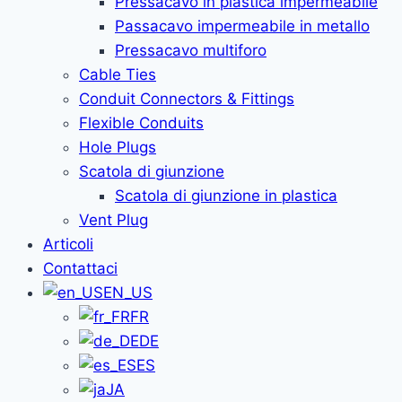
Pressacavo in plastica impermeabile
Passacavo impermeabile in metallo
Pressacavo multiforo
Cable Ties
Conduit Connectors & Fittings
Flexible Conduits
Hole Plugs
Scatola di giunzione
Scatola di giunzione in plastica
Vent Plug
Articoli
Contattaci
EN_US
FR
DE
ES
JA