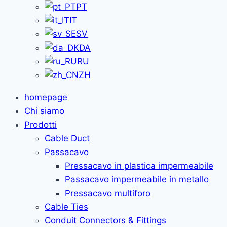
PT
IT
SV
DA
RU
ZH
homepage
Chi siamo
Prodotti
Cable Duct
Passacavo
Pressacavo in plastica impermeabile
Passacavo impermeabile in metallo
Pressacavo multiforo
Cable Ties
Conduit Connectors & Fittings