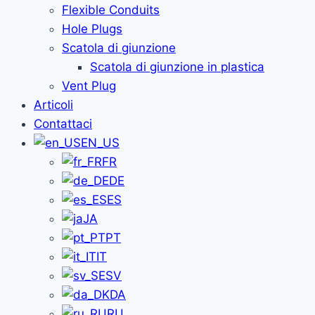
Flexible Conduits
Hole Plugs
Scatola di giunzione
Scatola di giunzione in plastica
Vent Plug
Articoli
Contattaci
EN_US
FR
DE
ES
JA
PT
IT
SV
DA
RU