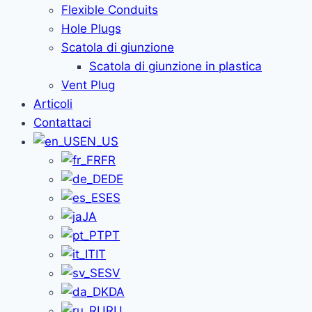
Flexible Conduits
Hole Plugs
Scatola di giunzione
Scatola di giunzione in plastica
Vent Plug
Articoli
Contattaci
EN_US
FR
DE
ES
JA
PT
IT
SV
DA
RU