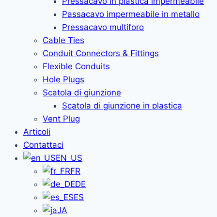
Pressacavo in plastica impermeabile
Passacavo impermeabile in metallo
Pressacavo multiforo
Cable Ties
Conduit Connectors & Fittings
Flexible Conduits
Hole Plugs
Scatola di giunzione
Scatola di giunzione in plastica
Vent Plug
Articoli
Contattaci
EN_US
FR
DE
ES
JA