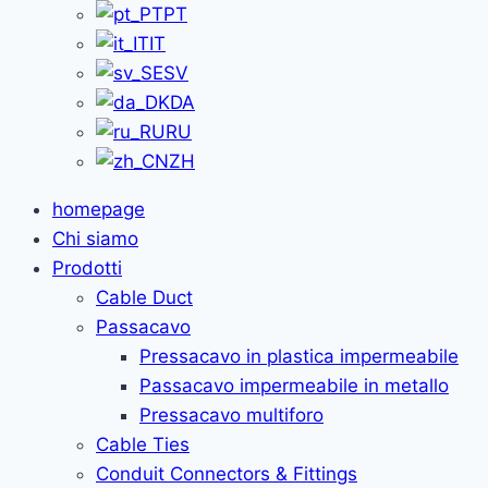
PT
IT
SV
DA
RU
ZH
homepage
Chi siamo
Prodotti
Cable Duct
Passacavo
Pressacavo in plastica impermeabile
Passacavo impermeabile in metallo
Pressacavo multiforo
Cable Ties
Conduit Connectors & Fittings