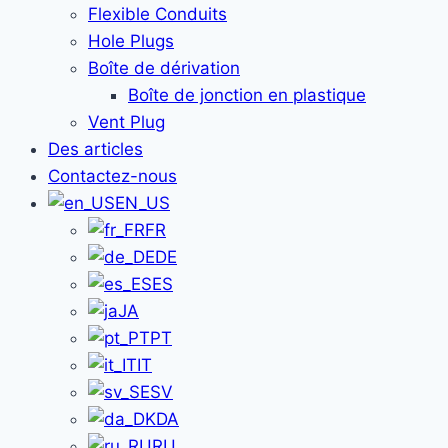
Flexible Conduits
Hole Plugs
Boîte de dérivation
Boîte de jonction en plastique
Vent Plug
Des articles
Contactez-nous
EN_US
FR
DE
ES
JA
PT
IT
SV
DA
RU