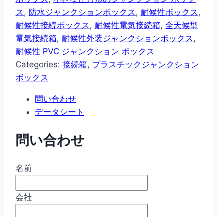
ス
,
防水ジャンクションボックス
,
耐候性ボックス
,
耐候性接続ボックス
,
耐候性電気接続箱
,
全天候型
電気接続箱
,
耐候性外装ジャンクションボックス
,
耐候性 PVC ジャンクション ボックス
Categories:
接続箱
,
プラスチックジャンクション
ボックス
問い合わせ
データシート
問い合わせ
名前
会社