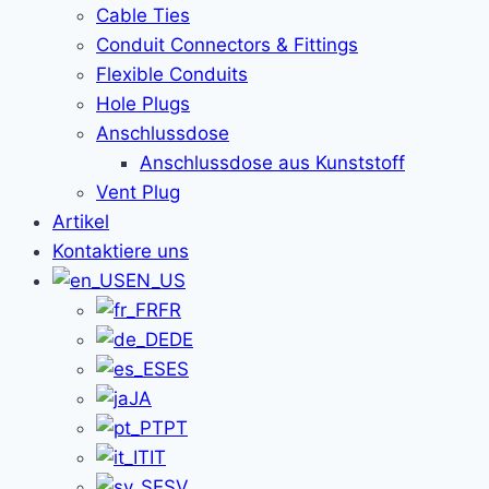
Cable Ties
Conduit Connectors & Fittings
Flexible Conduits
Hole Plugs
Anschlussdose
Anschlussdose aus Kunststoff
Vent Plug
Artikel
Kontaktiere uns
EN_US
FR
DE
ES
JA
PT
IT
SV